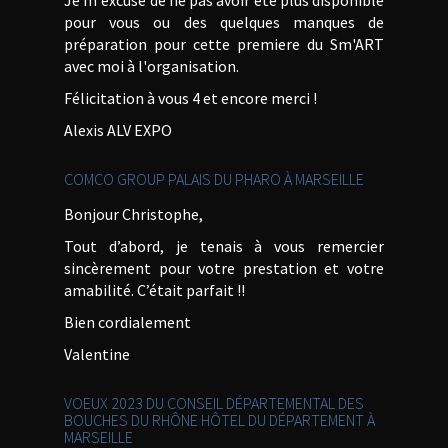
Je m'excuse de ne pas avoir été plus disponible
pour vous ou des quelques manques de
préparation pour cette premiere du Sm'ART
avec moi à l'organisation.
Félicitation à vous 4 et encore merci !
Alexis ALV EXPO
COMCO GROUP PALAIS DU PHARO À MARSEILLE
Bonjour Christophe,
Tout d’abord, je tenais à vous remercier
sincèrement pour votre prestation et votre
amabilité. C’était parfait !!
Bien cordialement
Valentine
VOEUX 2023 DU CONSEIL DÉPARTEMENTAL DES
BOUCHES DU RHÔNE HÔTEL DU DÉPARTEMENT À
MARSEILLE