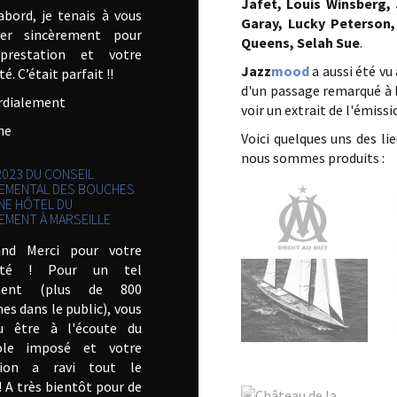
Jafet, Louis Winsberg, 
abord, je tenais à vous
Garay, Lucky Peterson
ier sincèrement pour
Queens,
Selah Sue
.
prestation et votre
Jazz
mood
a aussi été vu 
é. C’était parfait !!
d'un passage remarqué à 
rdialement
voir un extrait de l'émissi
ine
Voici quelques uns des li
nous sommes produits :
023 DU CONSEIL
EMENTAL DES BOUCHES
NE HÔTEL DU
EMENT À MARSEILLE
nd Merci pour votre
ilité ! Pour un tel
ment (plus de 800
es dans le public), vous
u être à l'écoute du
ole imposé et votre
tion a ravi tout le
 A très bientôt pour de