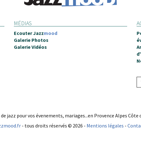
MÉDIAS
A
Ecouter
Jazz
mood
P
Galerie Photos
é
Galerie Vidéos
A
d
N
e jazz pour vos évenements, mariages...en Provence Alpes Côte d'A
zzmood.fr
- tous droits réservés © 2026 -
Mentions légales
-
Conta