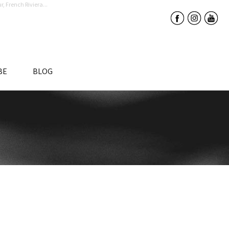
, French Riviera...
BE
BLOG