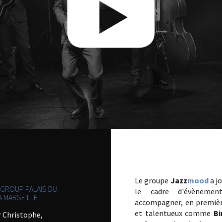
Le groupe
Jazz
mood
a j
GROUP PALAIS DU
le cadre d'évènemen
 MARSEILLE
accompagner, en première
et talentueux comme
Bi
 Christophe,