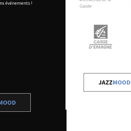
ns événements !
JAZZ
MOOD
MOOD