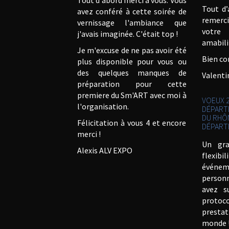
Tout d'abord merci à vous. Vous
Tout d’
avez conféré à cette soirée de
remerc
vernissage l'ambiance que
votre 
j'avais imaginée. C'était top !
amabilit
Je m'excuse de ne pas avoir été
Bien co
plus disponible pour vous ou
des quelques manques de
Valent
préparation pour cette
premiere du Sm'ART avec moi à
VOEUX 2
l'organisation.
DÉPART
DU RHÔ
Félicitation à vous 4 et encore
DÉPART
merci !
Un gra
Alexis ALV EXPO
flexib
événe
personn
avez s
protoc
presta
monde !