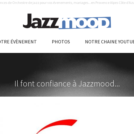
nces de Orchestre de jazz pour vos évenements, mariages...en Provence Alpes Côte d'Azur
OTRE ÉVÈNEMENT
PHOTOS
NOTRE CHAINE YOUTU
Il font confiance à Jazzmood...