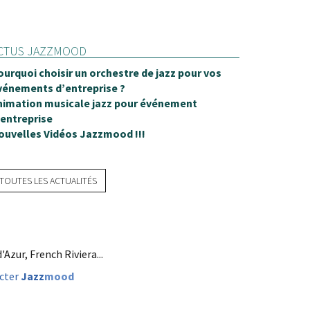
CTUS JAZZMOOD
ourquoi choisir un orchestre de jazz pour vos
vénements d’entreprise ?
nimation musicale jazz pour événement
'entreprise
ouvelles Vidéos Jazzmood !!!
TOUTES LES ACTUALITÉS
zur, French Riviera...
cter
Jazz
mood