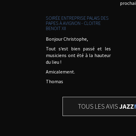
prochai
SOIRÉE ENTREPRISE PALAIS DES
PAPES À AVIGNON - CLOITRE
BENOIT XII
Bonjour Christophe,
Tout s‘est bien passé et les
musiciens ont été à la hauteur
du lieu !
Amicalement.
Thomas
TOUS LES AVIS
JAZZ