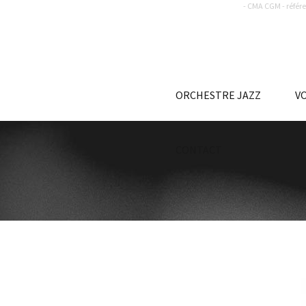
- CMA CGM - référe
ORCHESTRE JAZZ
V
CONTACT