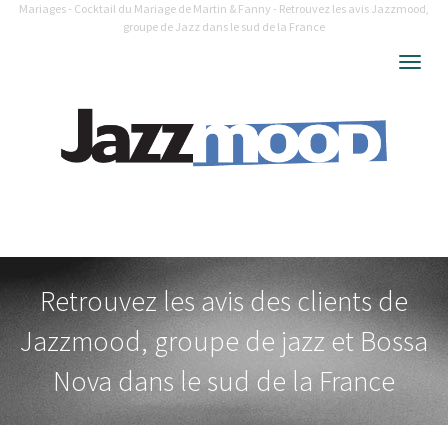
Mariages - Cocktail du Mariage de Martin & Fanny - Retrouvez les avis Jazzmood,
groupe de Jazz dans le sud de la France
Togg
navig
Retrouvez les avis des clients de
Jazzmood, groupe de jazz et Bossa
Nova dans le sud de la France