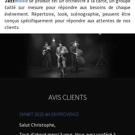
Jazz
mood
se produit tel un orchestre à la carte, un groupe
taillé sur mesure pour répondre aux besoins de chaque
événement. Répertoire, look, scénographie, peuvent être
conçus spécifiquement pour répondre aux attentes de nos
clients.
AVIS CLIENTS
SM'ART 2025 AIX EN PROVENCE
Salut Christophe,
Tout d'abord merci à vous. Vous avez conféré à