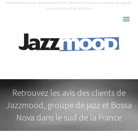
Evènements privés - Anniversaire privé - Retrouvez les avis Jazzmood, groupe de
Jazz dans le sud de la France
Togg
navig
Retrouvez les avis des clients de
Jazzmood, groupe de jazz et Bossa
Nova dans le sud de la France